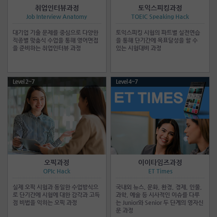
취업인터뷰과정
토익스피킹과정
Job Interview Anatomy
TOEIC Speaking Hack
대기업 기출 문제를 중심으로 다양한
토익스피킹 시험의 파트별 실전연습
직종별 맞춤식 수업을 통해 영어면접
을 통해 단기간에 목표달성을 할 수
을 준비하는 취업인터뷰 과정
있는 시험대비 과정
Level 2~7
Level 4~7
오픽과정
이이타임즈과정
OPIc Hack
ET Times
실제 오픽 시험과 동일한 수업방식으
국내외 뉴스, 문화, 환경, 경제, 인물,
로 단기간에 시험에 대한 감각과 고득
과학, 예술 등 시사적인 이슈를 다루
점 비법을 익히는 오픽 과정
는 Junior와 Senior 두 단계의 영자신
문 과정