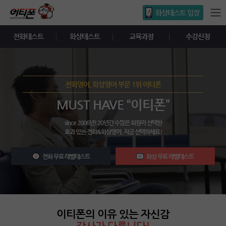
화상테스트 입장
전화테스트
화상테스트
교육과정
수강신청
전화영어, 화상영어 부문 1위 이티폰
MUST HAVE “이티폰”
since 2006년! 20년간 수많은 회원이 선택한
효과 있는 전화&화상영어. 지금 선택하세요!
전화 무료 레벨테스트
화상 무료 레벨테스트
이티폰의 이유 있는 자신감
강사가 다릅니다!