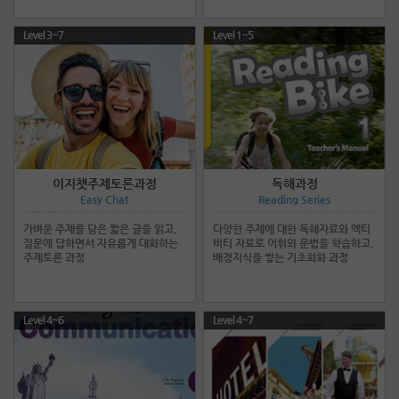
Level 3~7
Level 1~5
이지챗주제토론과정
독해과정
Easy Chat
Reading Series
가벼운 주제를 담은 짧은 글을 읽고,
다양한 주제에 대한 독해자료와 엑티
질문에 답하면서 자유롭게 대화하는
비티 자료로 어휘와 문법을 학습하고,
주제토론 과정
배경지식을 쌓는 기초회화 과정
Level 4~6
Level 4~7