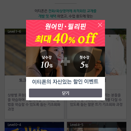
이티폰은
전화/화상영어
에 최적화된 교재를
개발 및 채택
하였고, 수업 용도에 맞는
맞춤교재를 사용하여 빠른 실력향상이 가능합니다.
Level 1~6
Level 0~5
토크얼라이브과정
점프업과정
Talk Alive
Jump Up
닫기
상황별 표현을 중심으로 유용한 패턴
일상대화에 어려움을 느끼는 분들을
을 학습하여 고급회화를 구사하는 방
위하여 영어회화의 기본기를 다질 수
법을 학습할 수 있도록 돕는 기초회화
있도록 돕는 말문 트기 기초회화 과정
과정
Level 0~4
Level 4~5