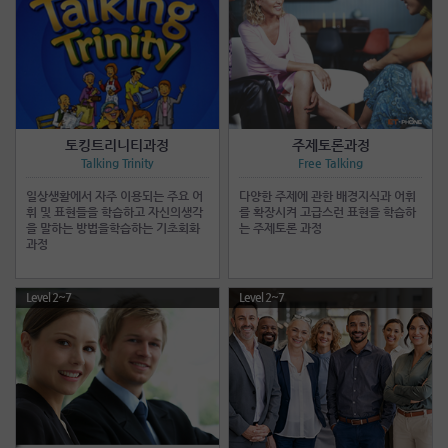
토킹트리니티과정
주제토론과정
Talking Trinity
Free Talking
일상생활에서 자주 이용되는 주요 어
다양한 주제에 관한 배경지식과 어휘
휘 및 표현들을 학습하고 자신의생각
를 확장시켜 고급스런 표현을 학습하
을 말하는 방법을학습하는 기초회화
는 주제토론 과정
과정
Level 2~7
Level 2~7