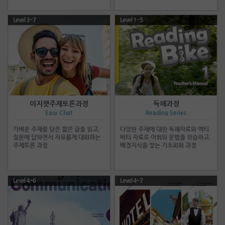
Level 3~7
Level 1~5
이지챗주제토론과정
독해과정
Easy Chat
Reading Series
가벼운 주제를 담은 짧은 글을 읽고,
다양한 주제에 대한 독해자료와 엑티
질문에 답하면서 자유롭게 대화하는
비티 자료로 어휘와 문법을 학습하고,
주제토론 과정
배경지식을 쌓는 기초회화 과정
Level 4~6
Level 4~7