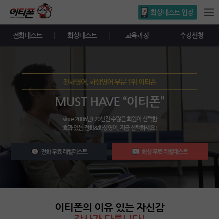
화상테스트 입장
전화테스트
화상테스트
교육과정
수강신청
전화영어, 화상영어 부문 1위 이티폰
MUST HAVE “이티폰”
since 2006년! 20년간 수많은 회원이 선택한
효과 있는 전화&화상영어. 지금 선택하세요!
전화 무료 레벨테스트
화상 무료 레벨테스트
이티폰의 이유 있는 자신감
강사가 다릅니다!