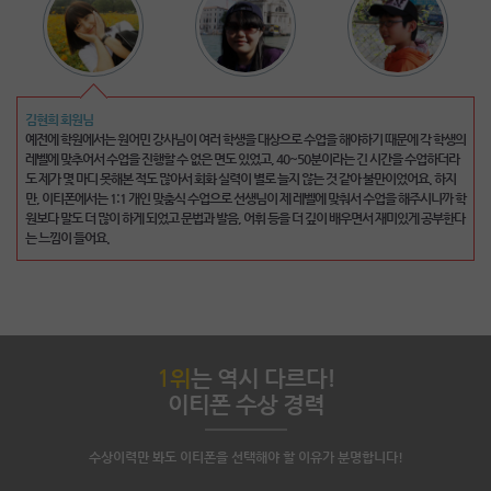
이명준 회원님
김현희 회원님
처음에 전화영어라는 새로운 도전을 한다고 했을 때 두려움이 많이 있었지만, 친절한 강사님
예전에 학원에서는 원어민 강사님이 여러 학생을 대상으로 수업을 해야하기 때문에 각 학생의
덕분에 많이 배우게 된 것 같습니다. 물론 아직 많이 부족하여 다음 달도 진행해야겠지만 항상
레벨에 맞추어서 수업을 진행할 수 없은 면도 있었고, 40~50분이라는 긴 시간을 수업하더라
친절하게 대해주시는 강사님들께 고맙다는 말씀을 드리고 싶네요. 제가 할 말을 찾지 못해 머
도 제가 몇 마디 못해본 적도 많아서 회화 실력이 별로 늘지 않는 것 같아 불만이었어요. 하지
뭇거릴 때마다 용기를 주시고 적절한 어휘를 찾아 알려주셔서 도움이 많이 되었어요. 특히 처
만, 이티폰에서는 1:1 개인 맞춤식 수업으로 선생님이 제 레벨에 맞춰서 수업을 해주시니까 학
음 시작하는 저같은 분들은 영어로만 수업한다는게 쉽지 않은데 이티폰 강사님들은 친절하게
원보다 말도 더 많이 하게 되었고 문법과 발음, 어휘 등을 더 깊이 배우면서 재미있게 공부한다
도와주시기 때문에 두려움 없이 용기내서 영어공부를 계속해 나갈 수 있는 것 같아요.
는 느낌이 들어요.
다
1위
는 역시 다르다!
이티폰 수상 경력
수상이력만 봐도 이티폰을 선택해야 할 이유가 분명합니다!