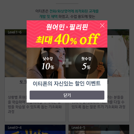
이티폰은
전화/화상영어
에 최적화된 교재를
개발 및 채택
하였고, 수업 용도에 맞는
맞춤교재를 사용하여 빠른 실력향상이 가능합니다.
Level 1~6
Level 0~5
토크얼라이브과정
점프업과정
Talk Alive
Jump Up
닫기
상황별 표현을 중심으로 유용한 패턴
일상대화에 어려움을 느끼는 분들을
을 학습하여 고급회화를 구사하는 방
위하여 영어회화의 기본기를 다질 수
법을 학습할 수 있도록 돕는 기초회화
있도록 돕는 말문 트기 기초회화 과정
과정
Level 0~4
Level 4~5