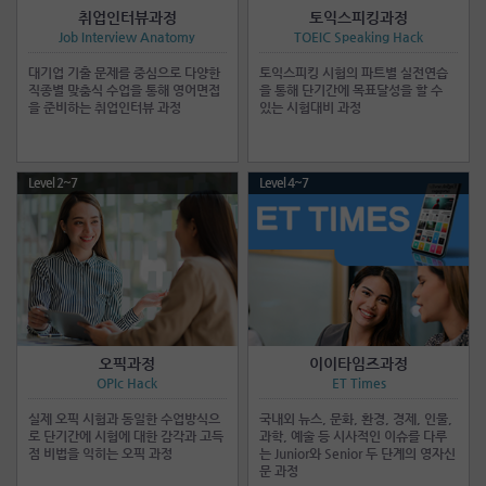
취업인터뷰과정
토익스피킹과정
Job Interview Anatomy
TOEIC Speaking Hack
대기업 기출 문제를 중심으로 다양한
토익스피킹 시험의 파트별 실전연습
직종별 맞춤식 수업을 통해 영어면접
을 통해 단기간에 목표달성을 할 수
을 준비하는 취업인터뷰 과정
있는 시험대비 과정
Level 2~7
Level 4~7
오픽과정
이이타임즈과정
OPIc Hack
ET Times
실제 오픽 시험과 동일한 수업방식으
국내외 뉴스, 문화, 환경, 경제, 인물,
로 단기간에 시험에 대한 감각과 고득
과학, 예술 등 시사적인 이슈를 다루
점 비법을 익히는 오픽 과정
는 Junior와 Senior 두 단계의 영자신
문 과정