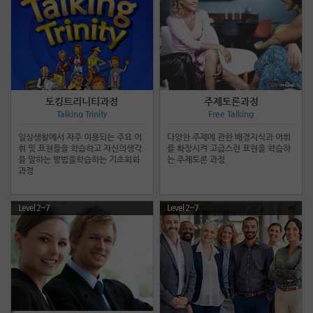
토킹트리니티과정
주제토론과정
Talking Trinity
Free Talking
일상생활에서 자주 이용되는 주요 어
다양한 주제에 관한 배경지식과 어휘
휘 및 표현들을 학습하고 자신의생각
를 확장시켜 고급스런 표현을 학습하
을 말하는 방법을학습하는 기초회화
는 주제토론 과정
과정
Level 2~7
Level 2~7