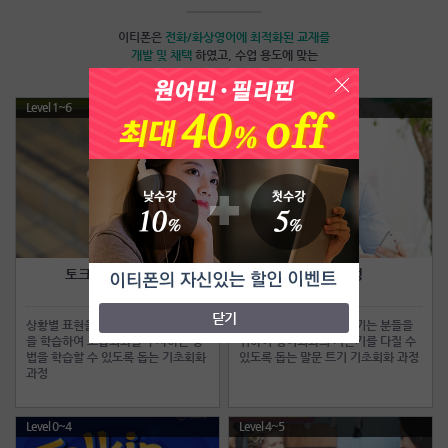
이티폰은
전화/화상영어
에 최적화된 교재를
개발 및 채택
하였고, 수업 용도에 맞는
맞춤교재를 사용하여 빠른 실력향상이 가능합니다.
Level 1~6
Level 0~5
토크얼라이브과정
점프업과정
Talk Alive
Jump Up
닫기
상황별 표현을 중심으로 유용한 패턴
일상대화에 어려움을 느끼는 분들을
을 학습하여 고급회화를 구사하는 방
위하여 영어회화의 기본기를 다질 수
법을 학습할 수 있도록 돕는 기초회화
있도록 돕는 말문 트기 기초회화 과정
과정
Level 0~4
Level 4~5