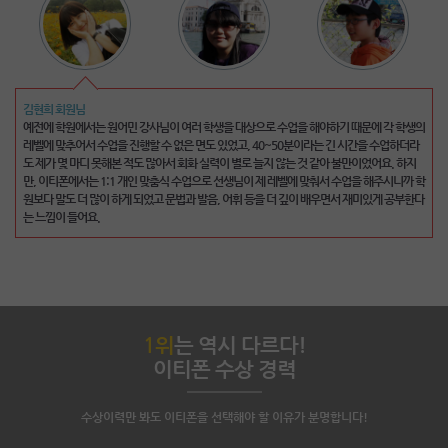
이명준 회원님
김현희 회원님
처음에 전화영어라는 새로운 도전을 한다고 했을 때 두려움이 많이 있었지만, 친절한 강사님
예전에 학원에서는 원어민 강사님이 여러 학생을 대상으로 수업을 해야하기 때문에 각 학생의
덕분에 많이 배우게 된 것 같습니다. 물론 아직 많이 부족하여 다음 달도 진행해야겠지만 항상
레벨에 맞추어서 수업을 진행할 수 없은 면도 있었고, 40~50분이라는 긴 시간을 수업하더라
친절하게 대해주시는 강사님들께 고맙다는 말씀을 드리고 싶네요. 제가 할 말을 찾지 못해 머
도 제가 몇 마디 못해본 적도 많아서 회화 실력이 별로 늘지 않는 것 같아 불만이었어요. 하지
뭇거릴 때마다 용기를 주시고 적절한 어휘를 찾아 알려주셔서 도움이 많이 되었어요. 특히 처
만, 이티폰에서는 1:1 개인 맞춤식 수업으로 선생님이 제 레벨에 맞춰서 수업을 해주시니까 학
음 시작하는 저같은 분들은 영어로만 수업한다는게 쉽지 않은데 이티폰 강사님들은 친절하게
원보다 말도 더 많이 하게 되었고 문법과 발음, 어휘 등을 더 깊이 배우면서 재미있게 공부한다
도와주시기 때문에 두려움 없이 용기내서 영어공부를 계속해 나갈 수 있는 것 같아요.
는 느낌이 들어요.
다
1위
는 역시 다르다!
이티폰 수상 경력
수상이력만 봐도 이티폰을 선택해야 할 이유가 분명합니다!