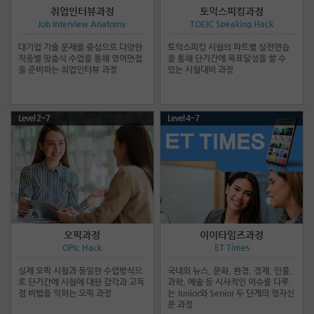
취업인터뷰과정
토익스피킹과정
Job Interview Anatomy
TOEIC Speaking Hack
대기업 기출 문제를 중심으로 다양한
토익스피킹 시험의 파트별 실전연습
직종별 맞춤식 수업을 통해 영어면접
을 통해 단기간에 목표달성을 할 수
을 준비하는 취업인터뷰 과정
있는 시험대비 과정
Level 2~7
Level 4~7
오픽과정
이이타임즈과정
OPIc Hack
ET Times
실제 오픽 시험과 동일한 수업방식으
국내외 뉴스, 문화, 환경, 경제, 인물,
로 단기간에 시험에 대한 감각과 고득
과학, 예술 등 시사적인 이슈를 다루
점 비법을 익히는 오픽 과정
는 Junior와 Senior 두 단계의 영자신
문 과정