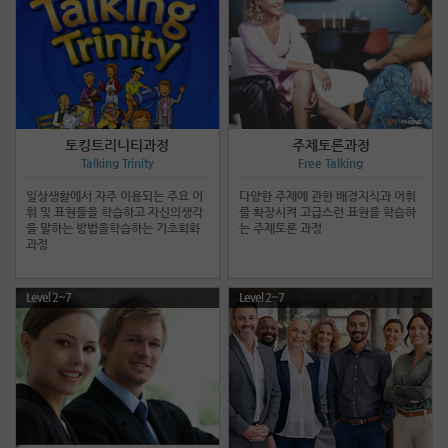
토킹트리니티과정
주제토론과정
Talking Trinity
Free Talking
일상생활에서 자주 이용되는 주요 어
다양한 주제에 관한 배경지식과 어휘
휘 및 표현들을 학습하고 자신의생각
를 확장시켜 고급스런 표현을 학습하
을 말하는 방법을학습하는 기초회화
는 주제토론 과정
과정
Level 2~7
Level 2~7