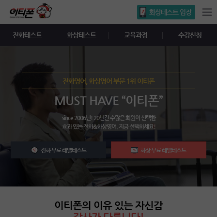
화상테스트 입장
전화테스트
화상테스트
교육과정
수강신청
전화영어, 화상영어 부문 1위 이티폰
MUST HAVE “이티폰”
since 2006년! 20년간 수많은 회원이 선택한
효과 있는 전화&화상영어. 지금 선택하세요!
전화 무료 레벨테스트
화상 무료 레벨테스트
이티폰의 이유 있는 자신감
강사가 다릅니다!