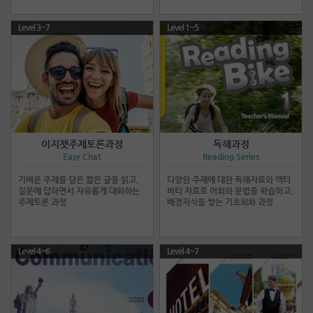
Level 3~7
Level 1~5
이지챗주제토론과정
독해과정
Easy Chat
Reading Series
가벼운 주제를 담은 짧은 글을 읽고,
다양한 주제에 대한 독해자료와 엑티
질문에 답하면서 자유롭게 대화하는
비티 자료로 어휘와 문법을 학습하고,
주제토론 과정
배경지식을 쌓는 기초회화 과정
Level 4~6
Level 4~7