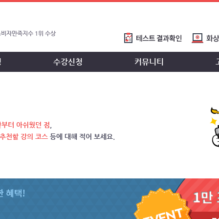
소비자만족지수 1위 수상
국고객만족도1위 수상
정
수강신청
커뮤니티
국고객만족도1위 수상
민국 소비자신뢰 대표브랜드대상 1위 2
칭찬부터 아쉬웠던 점
,
 추천할 강의 코스
등에 대해 적어 보세요.
브랜드선호도1위 수상으로 3관왕 달성!
한민국 소비자신뢰 대표브랜드대상 1위
 무이자할부 행사 안내