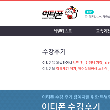
[이티폰]
2025 한국
[이티폰]
2024 한
레벨테스트
교육과
[이티폰]
2021 한
수강후기
[이티폰]
2018 대한
관...
이티폰을 체험하면서
느낀 점, 선생님 자랑, 
이티폰을
접하게된 계기, 영어실력향상 노하우,
[이티폰]
2016한국
[이티폰]
2015 대
수...
[공지]
2026년 8월