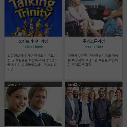
토킹트리니티과정
주제토론과정
Talking Trinity
Free Talking
일상생활에서 자주 이용되는 주요 어
다양한 주제에 관한 배경지식과 어휘
휘 및 표현들을 학습하고 자신의생각
를 확장시켜 고급스런 표현을 학습하
을 말하는 방법을학습하는 기초회화
는 주제토론 과정
과정
Level 2~7
Level 2~7