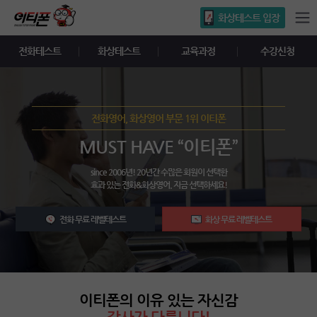
화상테스트 입장
전화테스트
화상테스트
교육과정
수강신청
전화영어, 화상영어 부문 1위 이티폰
MUST HAVE “이티폰”
since 2006년! 20년간 수많은 회원이 선택한
효과 있는 전화&화상영어. 지금 선택하세요!
전화 무료 레벨테스트
화상 무료 레벨테스트
이티폰의 이유 있는 자신감
강사가 다릅니다!