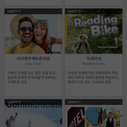
Level 3~7
Level 1~5
이지챗주제토론과정
독해과정
Easy Chat
Reading Series
가벼운 주제를 담은 짧은 글을 읽고,
다양한 주제에 대한 독해자료와 엑티
질문에 답하면서 자유롭게 대화하는
비티 자료로 어휘와 문법을 학습하고,
주제토론 과정
배경지식을 쌓는 기초회화 과정
Level 4~6
Level 4~7