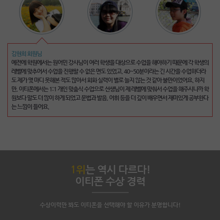
이명준 회원님
김현희 회원님
처음에 전화영어라는 새로운 도전을 한다고 했을 때 두려움이 많이 있었지만, 친절한 강사님
예전에 학원에서는 원어민 강사님이 여러 학생을 대상으로 수업을 해야하기 때문에 각 학생의
덕분에 많이 배우게 된 것 같습니다. 물론 아직 많이 부족하여 다음 달도 진행해야겠지만 항상
레벨에 맞추어서 수업을 진행할 수 없은 면도 있었고, 40~50분이라는 긴 시간을 수업하더라
친절하게 대해주시는 강사님들께 고맙다는 말씀을 드리고 싶네요. 제가 할 말을 찾지 못해 머
도 제가 몇 마디 못해본 적도 많아서 회화 실력이 별로 늘지 않는 것 같아 불만이었어요. 하지
뭇거릴 때마다 용기를 주시고 적절한 어휘를 찾아 알려주셔서 도움이 많이 되었어요. 특히 처
만, 이티폰에서는 1:1 개인 맞춤식 수업으로 선생님이 제 레벨에 맞춰서 수업을 해주시니까 학
음 시작하는 저같은 분들은 영어로만 수업한다는게 쉽지 않은데 이티폰 강사님들은 친절하게
원보다 말도 더 많이 하게 되었고 문법과 발음, 어휘 등을 더 깊이 배우면서 재미있게 공부한다
도와주시기 때문에 두려움 없이 용기내서 영어공부를 계속해 나갈 수 있는 것 같아요.
는 느낌이 들어요.
다
1위
는 역시 다르다!
이티폰 수상 경력
수상이력만 봐도 이티폰을 선택해야 할 이유가 분명합니다!