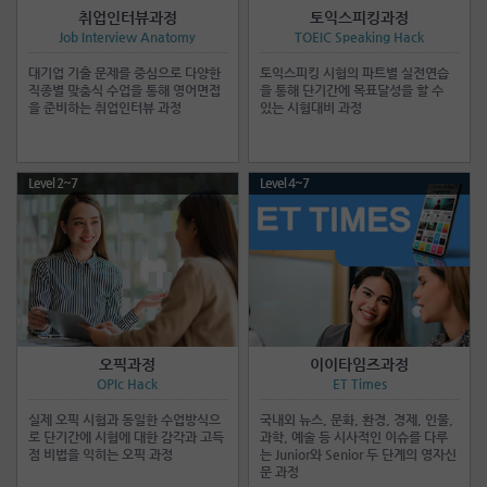
취업인터뷰과정
토익스피킹과정
Job Interview Anatomy
TOEIC Speaking Hack
대기업 기출 문제를 중심으로 다양한
토익스피킹 시험의 파트별 실전연습
직종별 맞춤식 수업을 통해 영어면접
을 통해 단기간에 목표달성을 할 수
을 준비하는 취업인터뷰 과정
있는 시험대비 과정
Level 2~7
Level 4~7
오픽과정
이이타임즈과정
OPIc Hack
ET Times
실제 오픽 시험과 동일한 수업방식으
국내외 뉴스, 문화, 환경, 경제, 인물,
로 단기간에 시험에 대한 감각과 고득
과학, 예술 등 시사적인 이슈를 다루
점 비법을 익히는 오픽 과정
는 Junior와 Senior 두 단계의 영자신
문 과정