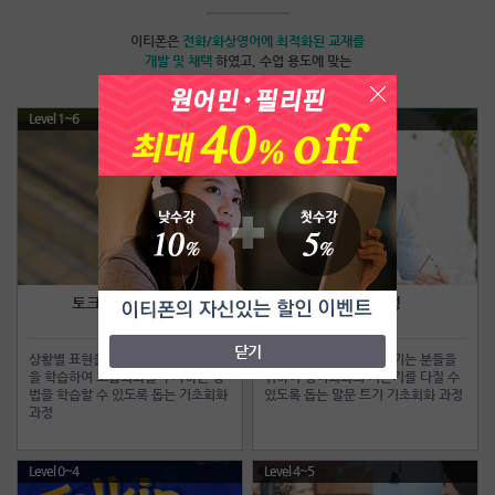
이티폰은
전화/화상영어
에 최적화된 교재를
개발 및 채택
하였고, 수업 용도에 맞는
맞춤교재를 사용하여 빠른 실력향상이 가능합니다.
Level 1~6
Level 0~5
토크얼라이브과정
점프업과정
Talk Alive
Jump Up
닫기
상황별 표현을 중심으로 유용한 패턴
일상대화에 어려움을 느끼는 분들을
을 학습하여 고급회화를 구사하는 방
위하여 영어회화의 기본기를 다질 수
법을 학습할 수 있도록 돕는 기초회화
있도록 돕는 말문 트기 기초회화 과정
과정
Level 0~4
Level 4~5