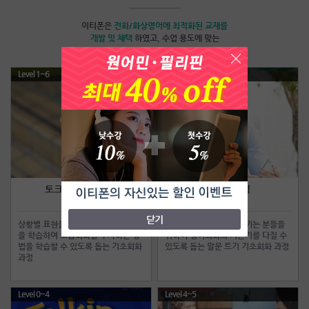
이티폰은
전화/화상영어
에 최적화된 교재를
개발 및 채택
하였고, 수업 용도에 맞는
맞춤교재를 사용하여 빠른 실력향상이 가능합니다.
Level 1~6
Level 0~5
토크얼라이브과정
점프업과정
Talk Alive
Jump Up
닫기
상황별 표현을 중심으로 유용한 패턴
일상대화에 어려움을 느끼는 분들을
을 학습하여 고급회화를 구사하는 방
위하여 영어회화의 기본기를 다질 수
법을 학습할 수 있도록 돕는 기초회화
있도록 돕는 말문 트기 기초회화 과정
과정
Level 0~4
Level 4~5