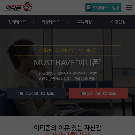
화상테스트 입장
전화테스트
화상테스트
교육과정
수강신청
전화영어, 화상영어 부문 1위 이티폰
MUST HAVE “이티폰”
since 2006년! 20년간 수많은 회원이 선택한
효과 있는 전화&화상영어. 지금 선택하세요!
전화 무료 레벨테스트
화상 무료 레벨테스트
이티폰의 이유 있는 자신감
강사가 다릅니다!