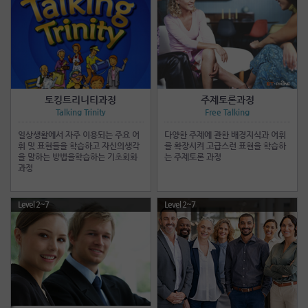
토킹트리니티과정
주제토론과정
Talking Trinity
Free Talking
일상생활에서 자주 이용되는 주요 어
다양한 주제에 관한 배경지식과 어휘
휘 및 표현들을 학습하고 자신의생각
를 확장시켜 고급스런 표현을 학습하
을 말하는 방법을학습하는 기초회화
는 주제토론 과정
과정
Level 2~7
Level 2~7