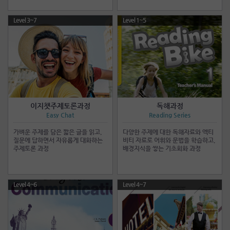
Level 3~7
Level 1~5
이지챗주제토론과정
독해과정
Easy Chat
Reading Series
가벼운 주제를 담은 짧은 글을 읽고,
다양한 주제에 대한 독해자료와 엑티
질문에 답하면서 자유롭게 대화하는
비티 자료로 어휘와 문법을 학습하고,
주제토론 과정
배경지식을 쌓는 기초회화 과정
Level 4~6
Level 4~7