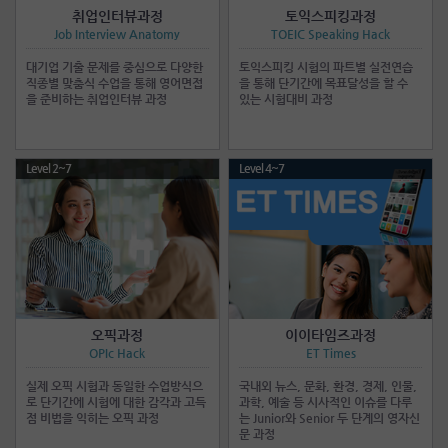
취업인터뷰과정
토익스피킹과정
Job Interview Anatomy
TOEIC Speaking Hack
대기업 기출 문제를 중심으로 다양한
토익스피킹 시험의 파트별 실전연습
직종별 맞춤식 수업을 통해 영어면접
을 통해 단기간에 목표달성을 할 수
을 준비하는 취업인터뷰 과정
있는 시험대비 과정
Level 2~7
Level 4~7
오픽과정
이이타임즈과정
OPIc Hack
ET Times
실제 오픽 시험과 동일한 수업방식으
국내외 뉴스, 문화, 환경, 경제, 인물,
로 단기간에 시험에 대한 감각과 고득
과학, 예술 등 시사적인 이슈를 다루
점 비법을 익히는 오픽 과정
는 Junior와 Senior 두 단계의 영자신
문 과정