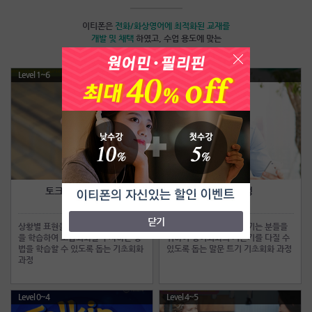
이티폰은
전화/화상영어
에 최적화된 교재를
개발 및 채택
하였고, 수업 용도에 맞는
맞춤교재를 사용하여 빠른 실력향상이 가능합니다.
Level 1~6
Level 0~5
토크얼라이브과정
점프업과정
Talk Alive
Jump Up
닫기
상황별 표현을 중심으로 유용한 패턴
일상대화에 어려움을 느끼는 분들을
을 학습하여 고급회화를 구사하는 방
위하여 영어회화의 기본기를 다질 수
법을 학습할 수 있도록 돕는 기초회화
있도록 돕는 말문 트기 기초회화 과정
과정
Level 0~4
Level 4~5