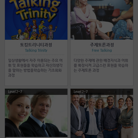
토킹트리니티과정
주제토론과정
Talking Trinity
Free Talking
일상생활에서 자주 이용되는 주요 어
다양한 주제에 관한 배경지식과 어휘
휘 및 표현들을 학습하고 자신의생각
를 확장시켜 고급스런 표현을 학습하
을 말하는 방법을학습하는 기초회화
는 주제토론 과정
과정
Level 2~7
Level 2~7