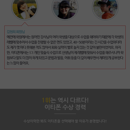
이명준 회원님
김현희 회원님
처음에 전화영어라는 새로운 도전을 한다고 했을 때 두려움이 많이 있었지만, 친절한 강사님
예전에 학원에서는 원어민 강사님이 여러 학생을 대상으로 수업을 해야하기 때문에 각 학생의
덕분에 많이 배우게 된 것 같습니다. 물론 아직 많이 부족하여 다음 달도 진행해야겠지만 항상
레벨에 맞추어서 수업을 진행할 수 없은 면도 있었고, 40~50분이라는 긴 시간을 수업하더라
친절하게 대해주시는 강사님들께 고맙다는 말씀을 드리고 싶네요. 제가 할 말을 찾지 못해 머
도 제가 몇 마디 못해본 적도 많아서 회화 실력이 별로 늘지 않는 것 같아 불만이었어요. 하지
뭇거릴 때마다 용기를 주시고 적절한 어휘를 찾아 알려주셔서 도움이 많이 되었어요. 특히 처
만, 이티폰에서는 1:1 개인 맞춤식 수업으로 선생님이 제 레벨에 맞춰서 수업을 해주시니까 학
음 시작하는 저같은 분들은 영어로만 수업한다는게 쉽지 않은데 이티폰 강사님들은 친절하게
원보다 말도 더 많이 하게 되었고 문법과 발음, 어휘 등을 더 깊이 배우면서 재미있게 공부한다
도와주시기 때문에 두려움 없이 용기내서 영어공부를 계속해 나갈 수 있는 것 같아요.
는 느낌이 들어요.
다
1위
는 역시 다르다!
이티폰 수상 경력
수상이력만 봐도 이티폰을 선택해야 할 이유가 분명합니다!