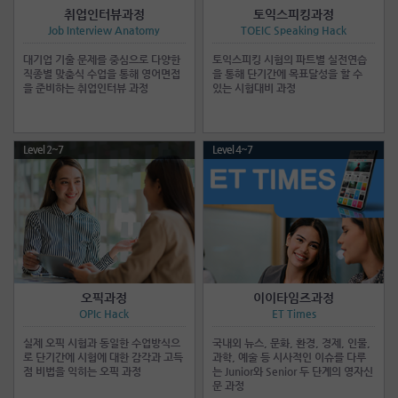
취업인터뷰과정
토익스피킹과정
Job Interview Anatomy
TOEIC Speaking Hack
대기업 기출 문제를 중심으로 다양한
토익스피킹 시험의 파트별 실전연습
직종별 맞춤식 수업을 통해 영어면접
을 통해 단기간에 목표달성을 할 수
을 준비하는 취업인터뷰 과정
있는 시험대비 과정
Level 2~7
Level 4~7
오픽과정
이이타임즈과정
OPIc Hack
ET Times
실제 오픽 시험과 동일한 수업방식으
국내외 뉴스, 문화, 환경, 경제, 인물,
로 단기간에 시험에 대한 감각과 고득
과학, 예술 등 시사적인 이슈를 다루
점 비법을 익히는 오픽 과정
는 Junior와 Senior 두 단계의 영자신
문 과정