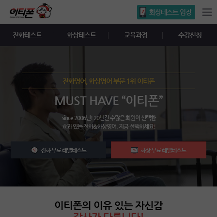
화상테스트 입장
전화테스트
화상테스트
교육과정
수강신청
전화영어, 화상영어 부문 1위 이티폰
MUST HAVE “이티폰”
since 2006년! 20년간 수많은 회원이 선택한
효과 있는 전화&화상영어. 지금 선택하세요!
전화 무료 레벨테스트
화상 무료 레벨테스트
이티폰의 이유 있는 자신감
강사가 다릅니다!