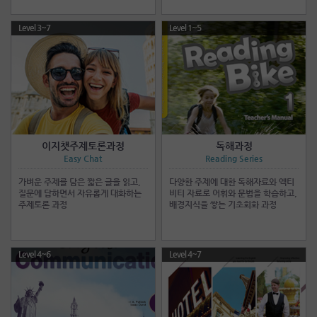
Level 3~7
Level 1~5
이지챗주제토론과정
독해과정
Easy Chat
Reading Series
가벼운 주제를 담은 짧은 글을 읽고,
다양한 주제에 대한 독해자료와 엑티
질문에 답하면서 자유롭게 대화하는
비티 자료로 어휘와 문법을 학습하고,
주제토론 과정
배경지식을 쌓는 기초회화 과정
Level 4~6
Level 4~7