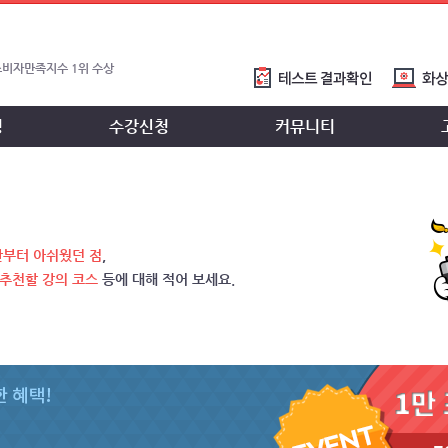
소비자만족지수 1위 수상
국고객만족도1위 수상
정
수강신청
커뮤니티
국고객만족도1위 수상
민국 소비자신뢰 대표브랜드대상 1위 2
칭찬부터 아쉬웠던 점
,
 추천할 강의 코스
등에 대해 적어 보세요.
브랜드선호도1위 수상으로 3관왕 달성!
한민국 소비자신뢰 대표브랜드대상 1위
 무이자할부 행사 안내