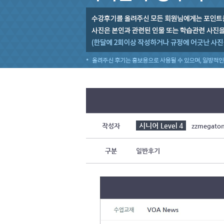
시니어 Level 4
작성자
zzmegato
구분
일반후기