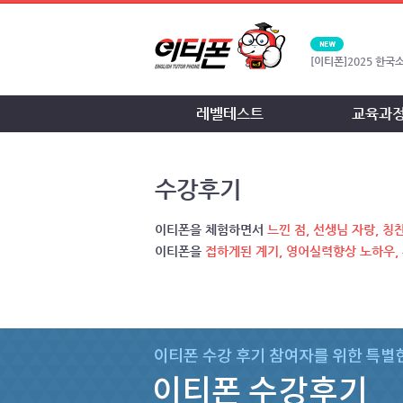
[이티폰]
2025 한국
[이티폰]
2024 한
레벨테스트
교육과
[이티폰]
2021 한
수강후기
[이티폰]
2018 대한
관...
이티폰을 체험하면서
느낀 점, 선생님 자랑, 
이티폰을
접하게된 계기, 영어실력향상 노하우,
[이티폰]
2016한국
[이티폰]
2015 대
수...
[공지]
2026년 8월